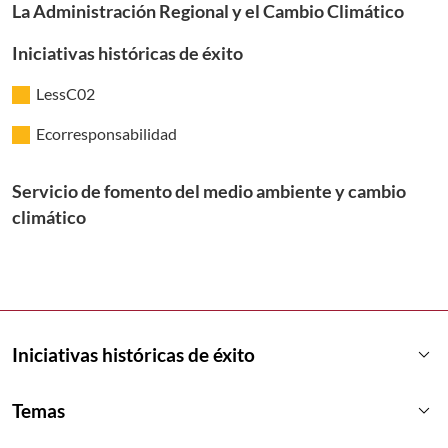
La Administración Regional y el Cambio Climático
Iniciativas históricas de éxito
LessC02
Ecorresponsabilidad
Servicio de fomento del medio ambiente y cambio
climático
keyboard_arrow_down
Iniciativas históricas de éxito
keyboard_arrow_down
Temas