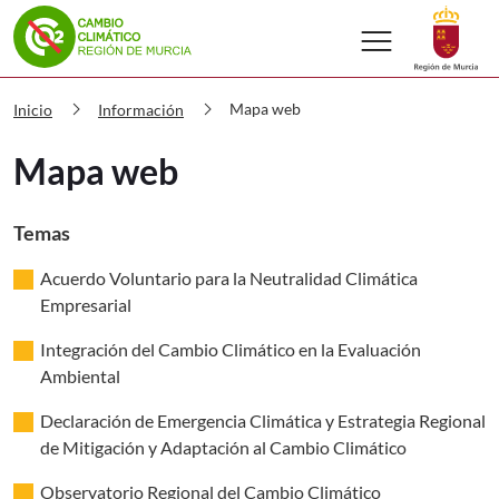
menu
Volver a
Ir a
Cambio climático Mapa web
chevron_right
chevron_right
Mapa web
Inicio
Información
Mapa web
Temas
Acuerdo Voluntario para la Neutralidad Climática
Empresarial
Integración del Cambio Climático en la Evaluación
Ambiental
Declaración de Emergencia Climática y Estrategia Regional
de Mitigación y Adaptación al Cambio Climático
Observatorio Regional del Cambio Climático