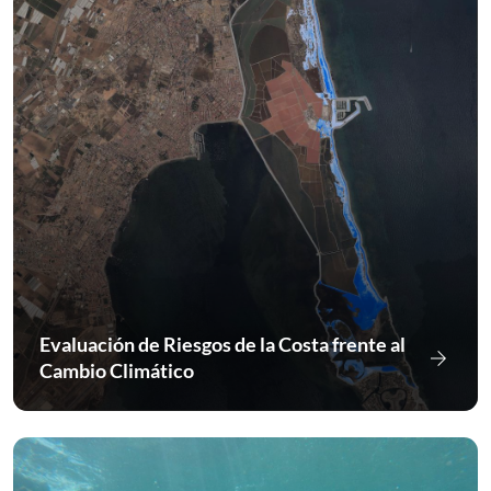
Evaluación de Riesgos de la Costa frente al
arrow_forward
Ir a Eva
Cambio Climático