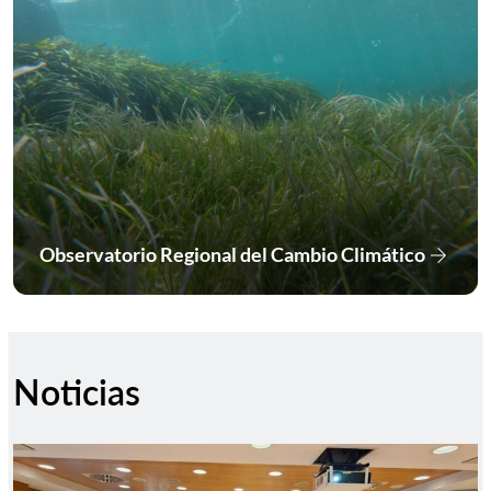
arrow_forward
Observatorio Regional del Cambio Climático
Ir a Obs
Noticias