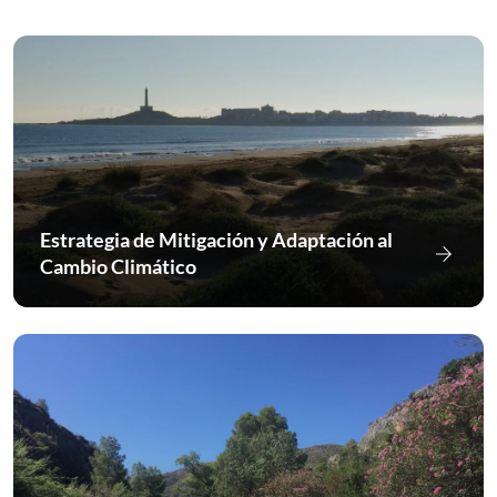
Estrategia de Mitigación y Adaptación al
arrow_forward
Ir a Est
Cambio Climático