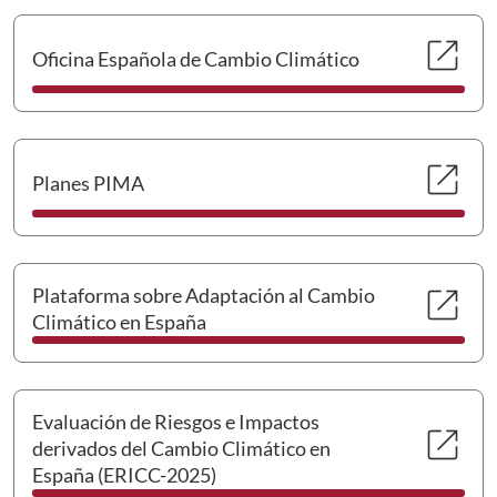
Se 
open_in_new
Oficina Española de Cambio Climático
Se 
open_in_new
Planes PIMA
Se 
open_in_new
Plataforma sobre Adaptación al Cambio
Climático en España
Se 
Evaluación de Riesgos e Impactos
open_in_new
derivados del Cambio Climático en
España (ERICC-2025)