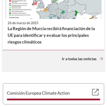
26 de marzo de 2025
La Región de Murcia recibirá financiación de la
UE para identificar y evaluar los principales
riesgos climáticos
arrow_forward
Ir a todas las noticias
Se 
open_in_new
Comisión Europea Climate Action