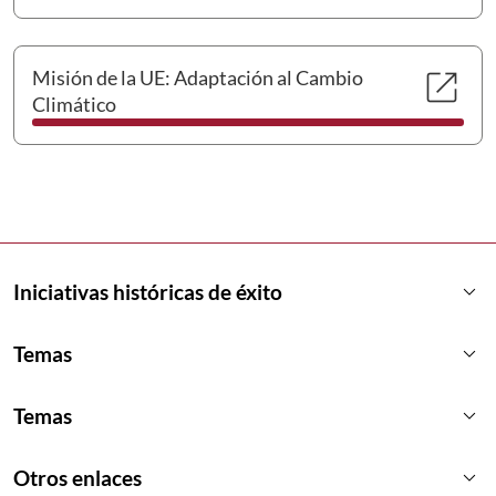
Se 
open_in_new
Misión de la UE: Adaptación al Cambio
Climático
keyboard_arrow_down
Iniciativas históricas de éxito
keyboard_arrow_down
Temas
keyboard_arrow_down
Temas
keyboard_arrow_down
Otros enlaces