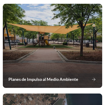
arrow_forward
Planes de Impulso al Medio Ambiente
Ir a Pla