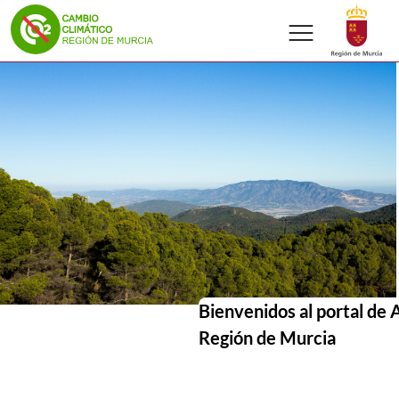
menu
Volver a
Ir a
Cambio climático Inicio
Cargando contenido del carrusel...
Bienvenidos al portal de 
Región de Murcia