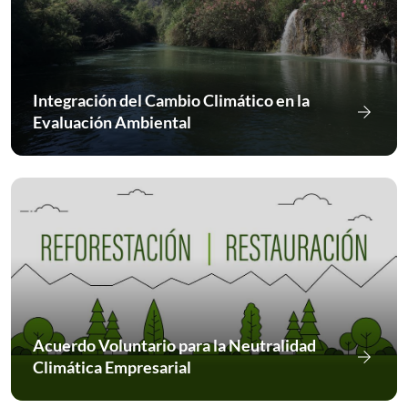
Integración del Cambio Climático en la
arrow_forward
Ir a Int
Evaluación Ambiental
Acuerdo Voluntario para la Neutralidad
arrow_forward
Ir a Acu
Climática Empresarial