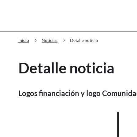
chevron_right
chevron_right
Detalle noticia
Inicio
Noticias
Detalle noticia
Logos financiación y logo Comunid