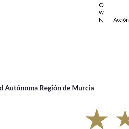
o
w
n
Acción
ad Autónoma Región de Murcia