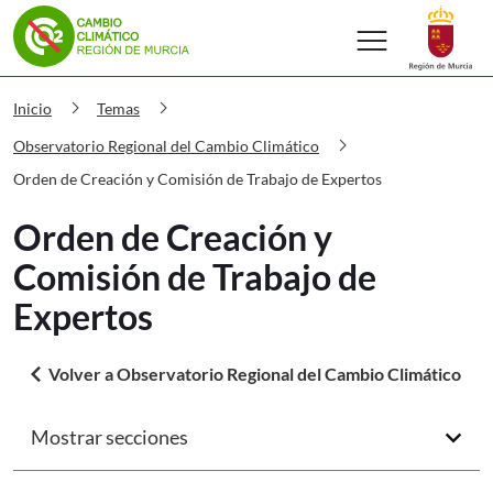
menu
Volver a
Ir a
Cambio climático Orden de Creación 
chevron_right
chevron_right
Inicio
Temas
chevron_right
Observatorio Regional del Cambio Climático
Orden de Creación y Comisión de Trabajo de Expertos
Orden de Creación y
Comisión de Trabajo de
Expertos
arrow_back_ios
Volver a Observatorio Regional del Cambio Climático
Mostrar secciones
arrow_forward_ios