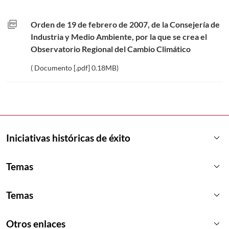
picture_as_pdf
Orden de 19 de febrero de 2007, de la Consejería de
Industria y Medio Ambiente, por la que se crea el
Observatorio Regional del Cambio Climático
( Documento [.pdf] 0.18MB)
keyboard_arrow_down
Iniciativas históricas de éxito
keyboard_arrow_down
Temas
keyboard_arrow_down
Temas
keyboard_arrow_down
Otros enlaces