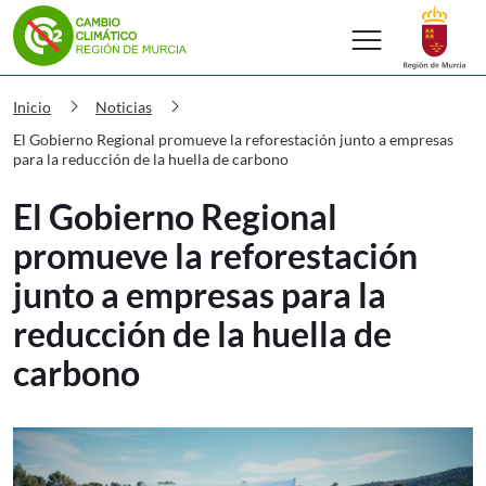
menu
Volver a
Ir a
Cambio climático El Gobierno Regiona
chevron_right
chevron_right
Inicio
Noticias
El Gobierno Regional promueve la reforestación junto a empresas
para la reducción de la huella de carbono
El Gobierno Regional
promueve la reforestación
junto a empresas para la
reducción de la huella de
carbono