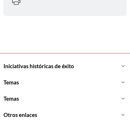
keyboard_arrow_down
Iniciativas históricas de éxito
keyboard_arrow_down
Temas
keyboard_arrow_down
Temas
keyboard_arrow_down
Otros enlaces