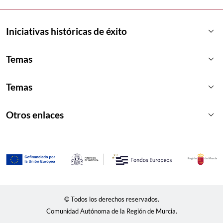
keyboard_arrow_down
Iniciativas históricas de éxito
keyboard_arrow_down
Temas
keyboard_arrow_down
Temas
keyboard_arrow_down
Otros enlaces
© Todos los derechos reservados.
Comunidad Autónoma de la Región de Murcia.